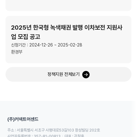
2025년 한국형 녹색채권 발행 이차보전 지원사
업 모집 공고
신청기간 : 2024-12-26 ~ 2025-02-28
환경부
정책지원 전체보기
(주)커넥트어센드
주소 : 서울특별시 서초구 사평대로53길103 창성빌딩 202호
사업자등록번호 : 357-81-00813
대표 : 강정훈