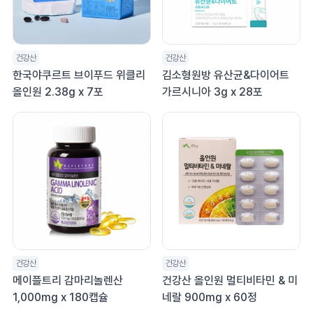
건강산
건강산
한국야쿠르트 브이푸드 위클리
김소형원방 유산균&다이어트
올인원 2.38g x 7포
가르시니아 3g x 28포
건강산
건강산
메이플트리 감마리놀렌산
건강산 올인원 멀티비타민 & 미
1,000mg x 180캡슐
네랄 900mg x 60정