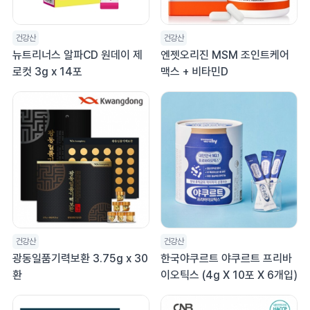
건강산
건강산
뉴트리너스 알파CD 원데이 제
엔젯오리진 MSM 조인트케어
로컷 3g x 14포
맥스 + 비타민D
건강산
건강산
광동일품기력보환 3.75g x 30
한국야쿠르트 야쿠르트 프리바
환
이오틱스 (4g X 10포 X 6개입)