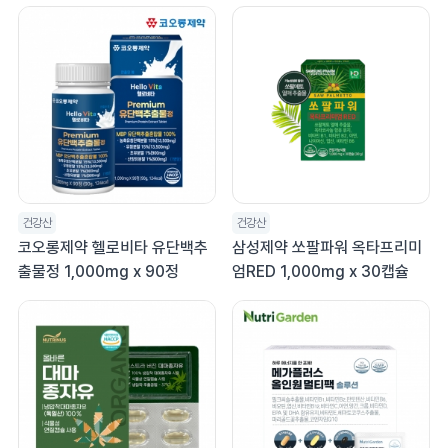
건강산
건강산
코오롱제약 헬로비타 유단백추
삼성제약 쏘팔파워 옥타프리미
출물정 1,000mg x 90정
엄RED 1,000mg x 30캡슐