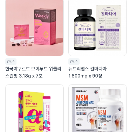
건강산
건강산
한국야쿠르트 브이푸드 위클리
뉴트리랩스 칼마디아
스킨핏 3.18g x 7포
1,800mg x 90정