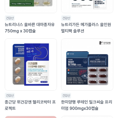
건강산
건강산
뉴트리너스 올바른 대마종자유
뉴트리가든 메가플러스 올인원
750mg x 30캡슐
멀티팩 솔루션
건강산
건강산
종근당 위건강엔 헬리코박터 프
한미양행 루테인 밀크씨슬 프리
로젝트
미엄 900mgx30캡슐