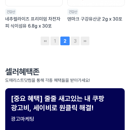
건강산
건강산
네추럴라이즈 프리미엄 차전자
덴마크 구강유산균 2g x 30포
피 식이섬유 6.8g x 30포
1
3
2
셀러혜택존
도매리스트닷컴을 통해 각종 혜택들을 받아가세요!
[중요 혜택] 줄줄 새고있는 내 쿠팡
광고비, 세이비로 원클릭 해결!
광고마케팅