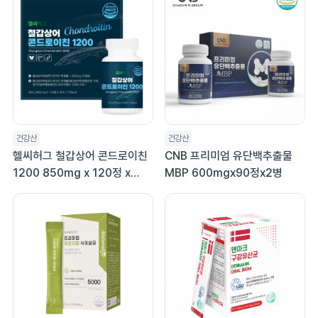
건강산
건강산
헬씨허그 철갑상어 콘드로이친
CNB 프리미엄 유단백추출물
1200 850mg x 120정 x
MBP 600mgx90정x2병
2EA