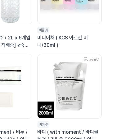
비품넷
 / 2L x 6개입
미니어처 ( KCS 아르간 미
 직배송] ※숙박
니/30ml )
용
비품넷
ment / 비누 /
바디 ( with moment / 바디클