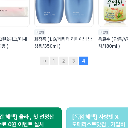
비품넷
비품넷
- 그린&핑크/미세
화장품 ( LG/캐릭터 리파이닝 남
음료수 ( 광동/
용 )
성용/350ml )
차/180ml )
1
2
3
4
간 혜택] 올라 , 첫 선정산
[독점 혜택] 사방넷 X
료 0원 이벤트 실시
도매리스트닷컴 , 가입비