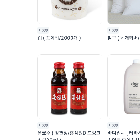
비품넷
비품넷
컵 ( 종이컵/2000개 )
침구 ( 베개커버/
비품넷
비품넷
음료수 ( 정관장/홍삼원D 드링크
바디워시 ( 케라