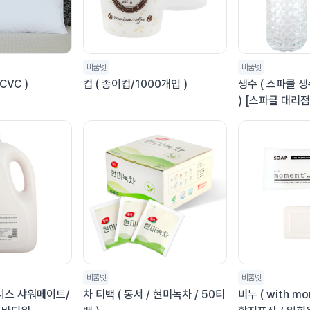
비품넷
비품넷
CVC )
컵 ( 종이컵/1000개입 )
생수 ( 스파클 생수
) [스파클 대리점
업소/사업장 전
비품넷
비품넷
시스 샤워메이트/
차 티백 ( 동서 / 현미녹차 / 50티
비누 ( with mo