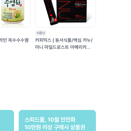
비품넷
V라인 옥수수수염
커피믹스 ( 동서식품/맥심 카누/
미니 마일드로스트 아메리카
노/0.9g)
스피드몰, 10월 안전화
10만원 이상 구매시 상품권