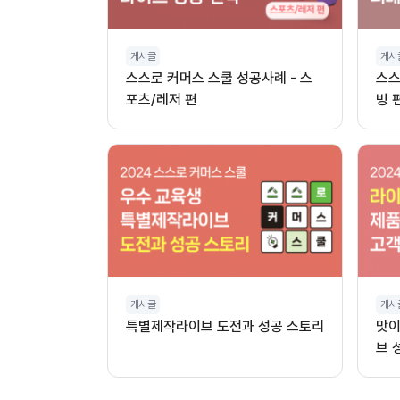
게시글
게시
스스로 커머스 스쿨 성공사례 - 스
스스
포츠/레저 편
빙 
게시글
게시
특별제작라이브 도전과 성공 스토리
맛이
브 