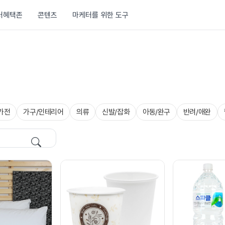
러혜택존
콘텐츠
마케터를 위한 도구
가전
가구/인테리어
의류
신발/잡화
아동/완구
반려/애완