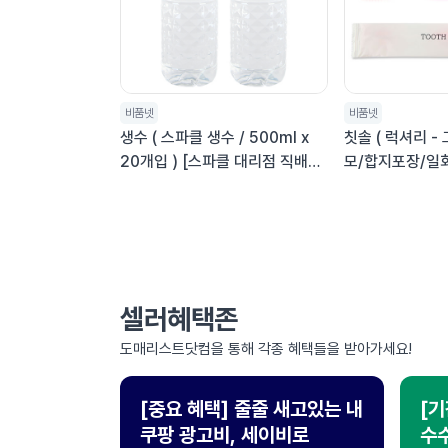
비품넷
비품넷
생수 ( 스파클 생수 / 500ml x
칫솔 ( 럭셔리 
20개입 ) [스파클 대리점 직배송]
모/합지포장/일회
※숙박업소/사업장 전용
처음
셀러혜택존
도매리스트닷컴을 통해 각종 혜택들을 받아가세요!
[중요 혜택] 줄줄 새고있는 내
[기
쿠팡 광고비, 세이비로
수수