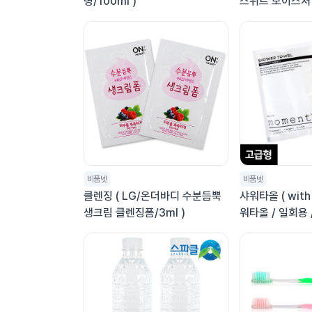
병/100ml )
스위트 모이스처
시/4000ml)
비품넷
비품넷
클렌징 ( LG/온더바디 수분듬뿍
샤워타올 ( with
생크림 클렌징폼/3ml )
워타올 / 일회용 
모먼트 오디너리