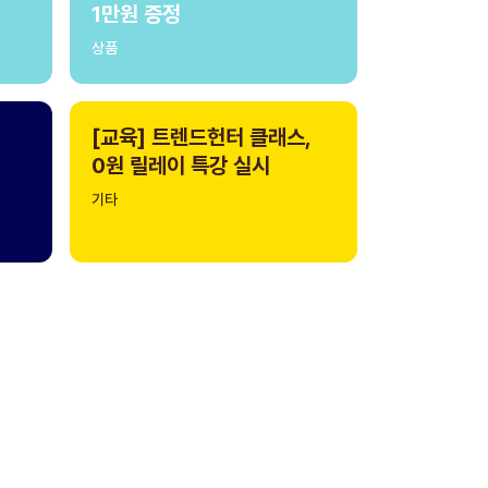
1만원 증정
상품
[교육] 트렌드헌터 클래스,
0원 릴레이 특강 실시
기타