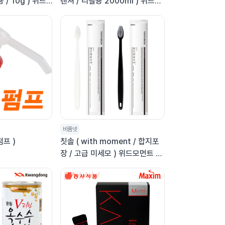
/ 10g ) 위드
렌져 / 리필용 2000ml ) 위드모
에디션 일회용 비
먼트 오디너리에디션 릴렉싱 샤워
젤
비품넷
프 )
칫솔 ( with moment / 합지포
장 / 고급 미세모 ) 위드모먼트 오
디너리에디션 고급형 미세모 일회
용 칫솔