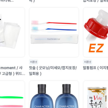
 바디워
백 )
합지포장 / 일회용 
모먼트 오디너리
누
비품넷
비품넷
 moment / 샤
칫솔 ( 굿모닝/미세모/합지포장/
말통펌프 ( 이지펌
/ 고급형 ) 위드
일회용 )
에디션 샤워타올