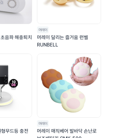
머레이
 초음파 해충퇴치
머레이 달리는 즐거움 런벨
RUNBELL
머레이
 원형무드등 충전
머레이 매직베어 발바닥 손난로