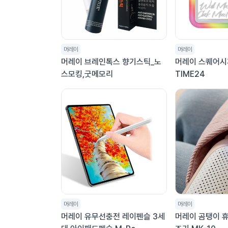
머레이
머레이
머레이 브레인톡스 향기스틱_노
머레이 스퀘어시
스모킹,굿메모리
TIME24
머레이
머레이
머레이 유무선충전 레이펜슬 3세
머레이 곰탱이 휴