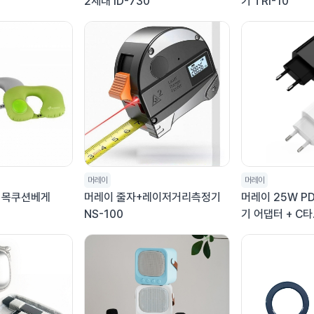
2세대 ID-730
기 TRI-10
머레이
머레이
 목쿠션베게
머레이 줄자+레이저거리측정기
머레이 25W PD
NS-100
기 어댑터 + C타.