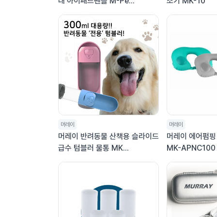
대 아이패드펜슬 M-Pe...
조기 MK-10
머레이
머레이
머레이 반려동물 산책용 슬라이드
머레이 에어펌핑
급수 텀블러 물통 MK...
MK-APNC100