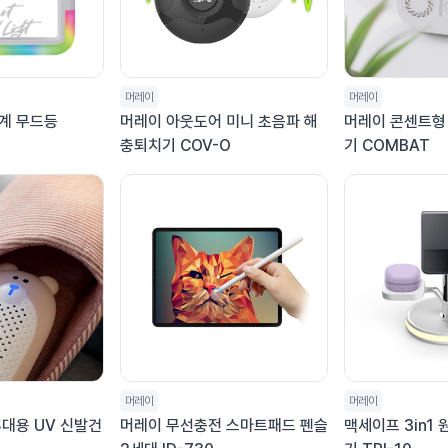
머레이
머레이
계 무드등
머레이 아웃도어 미니 초음파 해
머레이 콘센트형
충퇴치기 COV-O
기 COMBAT
머레이
머레이
대용 UV 신발건
머레이 무선충전 스마트패드 펜슬
맥세이프 3in1