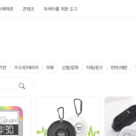
러혜택존
콘텐츠
마케터를 위한 도구
가전
가구/인테리어
의류
신발/잡화
아동/완구
반려/애완