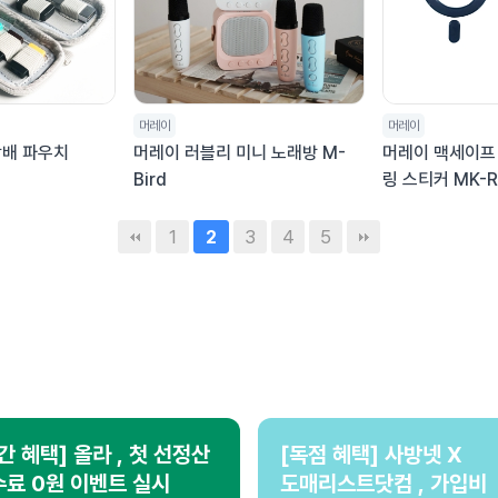
머레이
머레이
담배 파우치
머레이 러블리 미니 노래방 M-
머레이 맥세이프
Bird
링 스티커 MK-R
1
3
4
5
2
간 혜택] 올라 , 첫 선정산
[독점 혜택] 사방넷 X
료 0원 이벤트 실시
도매리스트닷컴 , 가입비