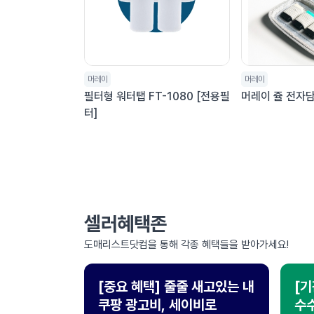
머레이
머레이
필터형 워터탭 FT-1080 [전용필
머레이 쥴 전자
터]
처음
맨끝
셀러혜택존
도매리스트닷컴을 통해 각종 혜택들을 받아가세요!
[중요 혜택] 줄줄 새고있는 내
[기
쿠팡 광고비, 세이비로
수수