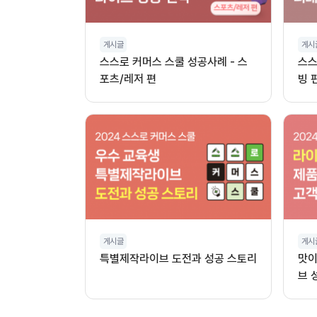
게시글
게시
스스로 커머스 스쿨 성공사례 - 스
스스
포츠/레저 편
빙 
게시글
게시
특별제작라이브 도전과 성공 스토리
맛이
브 