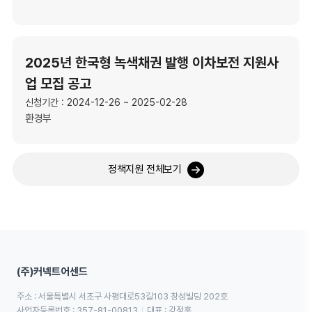
2025년 한국형 녹색채권 발행 이차보전 지원사
업 모집 공고
신청기간 : 2024-12-26 ~ 2025-02-28
환경부
정책지원 전체보기
(주)커넥트어센드
주소 : 서울특별시 서초구 사평대로53길103 창성빌딩 202호
사업자등록번호 : 357-81-00813
대표 : 강정훈