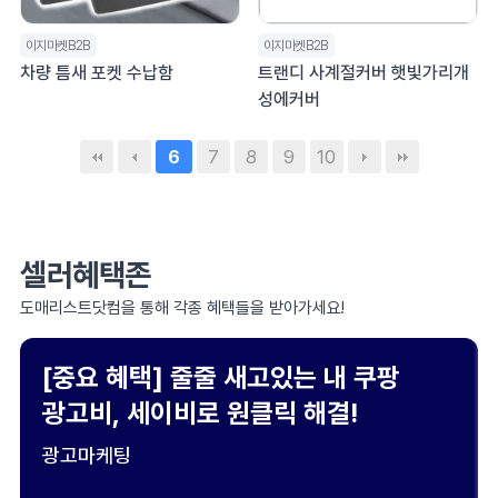
이지마켓B2B
이지마켓B2B
차량 틈새 포켓 수납함
트랜디 사계절커버 햇빛가리개
성에커버
7
8
9
10
6
셀러혜택존
도매리스트닷컴을 통해 각종 혜택들을 받아가세요!
[중요 혜택] 줄줄 새고있는 내 쿠팡
광고비, 세이비로 원클릭 해결!
광고마케팅