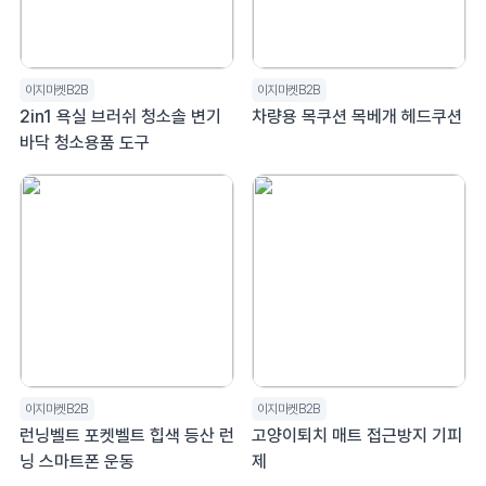
이지마켓B2B
이지마켓B2B
2in1 욕실 브러쉬 청소솔 변기
차량용 목쿠션 목베개 헤드쿠션
바닥 청소용품 도구
이지마켓B2B
이지마켓B2B
런닝벨트 포켓벨트 힙색 등산 런
고양이퇴치 매트 접근방지 기피
닝 스마트폰 운동
제