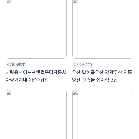
이지마켓B2B
이지마켓B2B
차량용사이드포켓컵홀더자동차
우산 답례품우산 암막우산 자동
차량거치대수납수납함
양산 판촉물 접이식 3단