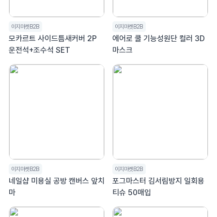
이지마켓B2B
이지마켓B2B
모카르트 사이드틈새커버 2P
에어로 쿨 기능성원단 컬러 3D
운전석+조수석 SET
마스크
이지마켓B2B
이지마켓B2B
네일샵 미용실 공방 캔버스 앞치
포그마스터 김서림방지 일회용
마
티슈 50매입