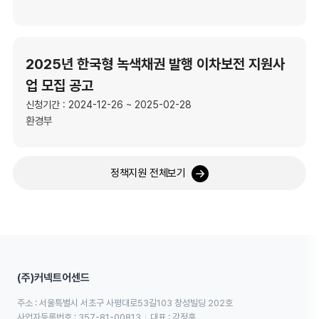
2025년 한국형 녹색채권 발행 이차보전 지원사
업 모집 공고
신청기간 : 2024-12-26 ~ 2025-02-28
환경부
정책지원 전체보기
(주)커넥트어센드
주소 : 서울특별시 서초구 사평대로53길103 창성빌딩 202호
사업자등록번호 : 357-81-00813
대표 : 강정훈