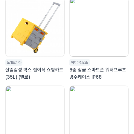
도매토피아
이지마켓B2B
살림감성 박스 접이식 쇼핑카트
6중 잠금 스마트폰 워터프루프
(35L) (옐로)
방수케이스 IP68