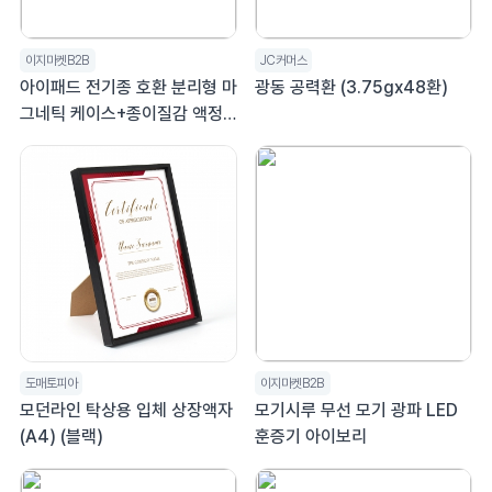
이지마켓B2B
JC커머스
아이패드 전기종 호환 분리형 마
광동 공력환 (3.75gx48환)
그네틱 케이스+종이질감 액정
필름 1매
도매토피아
이지마켓B2B
모던라인 탁상용 입체 상장액자
모기시루 무선 모기 광파 LED
(A4) (블랙)
훈증기 아이보리