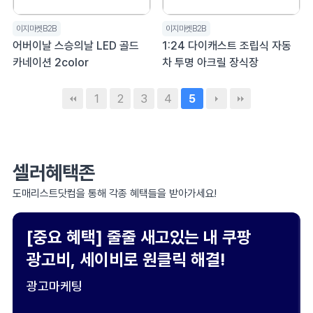
이지마켓B2B
이지마켓B2B
어버이날 스승의날 LED 골드
1:24 다이캐스트 조립식 자동
카네이션 2color
차 투명 아크릴 장식장
1
2
3
4
5
셀러혜택존
도매리스트닷컴을 통해 각종 혜택들을 받아가세요!
[중요 혜택] 줄줄 새고있는 내 쿠팡
광고비, 세이비로 원클릭 해결!
광고마케팅