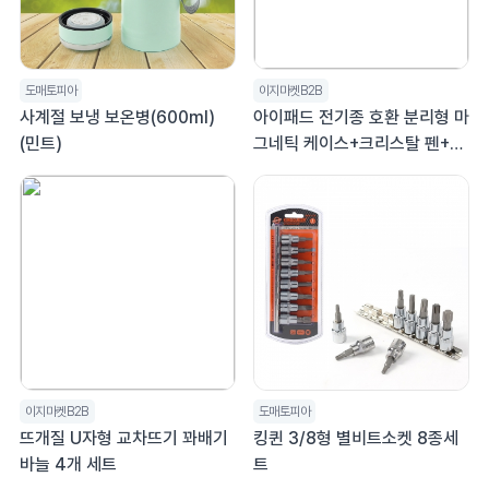
도매토피아
이지마켓B2B
사계절 보냉 보온병(600ml)
아이패드 전기종 호환 분리형 마
(민트)
그네틱 케이스+크리스탈 펜+펜
파우치
이지마켓B2B
도매토피아
뜨개질 U자형 교차뜨기 꽈배기
킹퀸 3/8형 별비트소켓 8종세
바늘 4개 세트
트