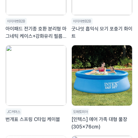
이지마켓B2B
이지마켓B2B
아이패드 전기종 호환 분리형 마
굿나잇 흡익식 모기 포충기 화이
그네틱 케이스+강화유리 필름 1
트
매
JC커머스
도매토피아
번개표 스프링 C타입 케이블
[인텍스] 에어 가족 대형 풀장
(305x76cm)