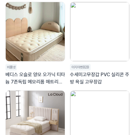
비품넷
이지마켓B2B
베디스 오슬로 양모 오가닉 티타
수세미고무장갑 PVC 실리콘 주
늄 7존독립 메모리폼 매트리스
방 욕실 고무장갑
유로탑 30cm K