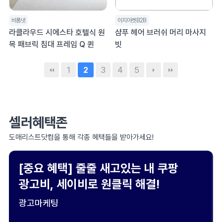
비품넷
이지마켓B2B
라클라우드 시에스타 호텔식 원
샴푸 헤어 브러쉬 머리 마사지
목 패브릭 침대 프레임 Q 퀸
빗
1
3
4
5
2
셀러혜택존
도매리스트닷컴을 통해 각종 혜택들을 받아가세요!
[중요 혜택] 줄줄 새고있는 내 쿠팡
광고비, 세이비로 원클릭 해결!
광고마케팅