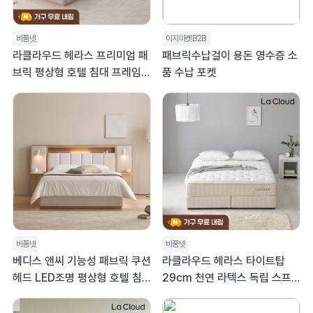
비품넷
이지마켓B2B
라클라우드 헤라스 프리미엄 패
패브릭수납걸이 용돈 영수증 소
브릭 평상형 호텔 침대 프레임
품 수납 포켓
트윈침대 TW
비품넷
비품넷
베디스 앤씨 기능성 패브릭 쿠션
라클라우드 헤라스 타이트탑
헤드 LED조명 평상형 호텔 침
29cm 천연 라텍스 독립 스프
대프레임 SS (슈퍼싱글)
링 호텔 매트리스 라지킹 LK