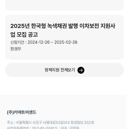
2025년 한국형 녹색채권 발행 이차보전 지원사
업 모집 공고
신청기간 : 2024-12-26 ~ 2025-02-28
환경부
정책지원 전체보기
(주)커넥트어센드
주소 : 서울특별시 서초구 사평대로53길103 창성빌딩 202호
사업자등록번호 : 357-81-00813
대표 : 강정훈