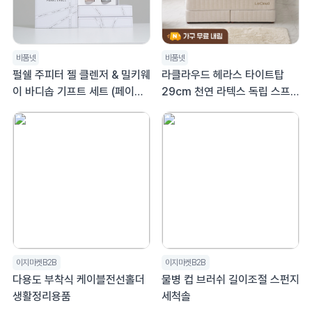
비품넷
비품넷
펄쉘 주피터 젤 클렌저 & 밀키웨
라클라우드 헤라스 타이트탑
이 바디솝 기프트 세트 (페이스
29cm 천연 라텍스 독립 스프
워시 & 바디워시) 120ml
링 호텔 매트리스 퀸 Q
이지마켓B2B
이지마켓B2B
다용도 부착식 케이블전선홀더
물병 컵 브러쉬 길이조절 스펀지
생활정리용품
세척솔