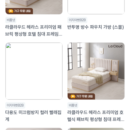
비품넷
이지마켓B2B
라클라우드 헤라스 프리미엄 패
반투명 방수 파우치 가방 (스몰)
브릭 평상형 호텔 침대 프레임
슈퍼싱글 SS
이지마켓B2B
비품넷
다용도 미끄럼방지 컬러 빨래집
라클라우드 헤라스 프리미엄 호
게
텔식 패브릭 평상형 침대 프레임
킹침대 K