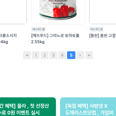
에쓰푸드몰
에쓰푸드몰
모크롱소시지
[에쓰푸드] 그라노로 토마토홀
[폼핀] 폼핀 고깔
04kg
2.55kg
1
2
3
4
5
간 혜택] 올라 , 첫 선정산
[독점 혜택] 사방넷 X
료 0원 이벤트 실시
도매리스트닷컴 , 가입비