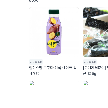
800g
지니웰B2B
지니웰B2B
밸런스밀 고구마 선식 쉐이크 식
[판매가격준수]
사대용
산 125g