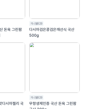
지니웰B2B
산 돈육 그린팜
다시마검은콩검은깨선식 국산
개
500g
지니웰B2B
 맛다시마젤리 국
무항생제인증 국산 돈육 그린팜