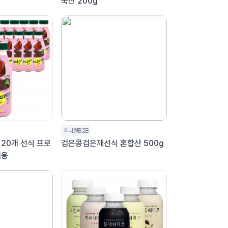
국산 200g
지니웰B2B
20개 선식 프로
검은콩검은깨선식 혼합산 500g
대용