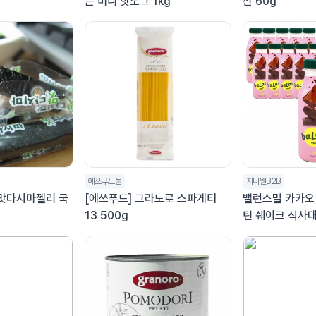
든 미니 핫도그 1kg
산 60g
에쓰푸드몰
지니웰B2B
 맛다시마젤리 국
[에쓰푸드] 그라노로 스파게티
밸런스밀 카카오 
13 500g
틴 쉐이크 식사