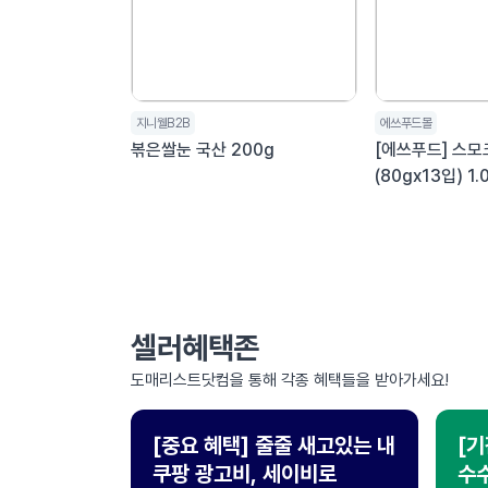
지니웰B2B
에쓰푸드몰
볶은쌀눈 국산 200g
[에쓰푸드] 스
(80gx13입) 1.
처음
다음
맨끝
셀러혜택존
도매리스트닷컴을 통해 각종 혜택들을 받아가세요!
[중요 혜택] 줄줄 새고있는 내
[기
쿠팡 광고비, 세이비로
수수