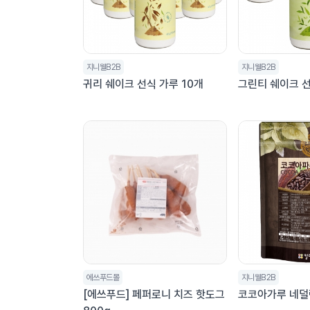
지니웰B2B
지니웰B2B
귀리 쉐이크 선식 가루 10개
그린티 쉐이크 선
에쓰푸드몰
지니웰B2B
[에쓰푸드] 페퍼로니 치즈 핫도그
코코아가루 네덜