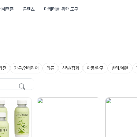
러혜택존
콘텐츠
마케터를 위한 도구
가전
가구/인테리어
의류
신발/잡화
아동/완구
반려/애완