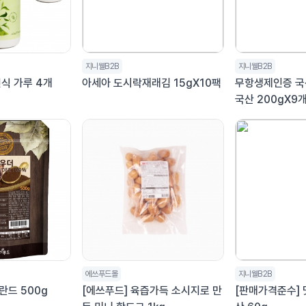
지니웰B2B
지니웰B2B
식 가루 4개
아세아 도시락재래김 15gX10팩
무항생제인증 국
국산 200gX9
에쓰푸드몰
지니웰B2B
란드 500g
[에쓰푸드] 육즙가득 소시지로 만
[판매가격준수]