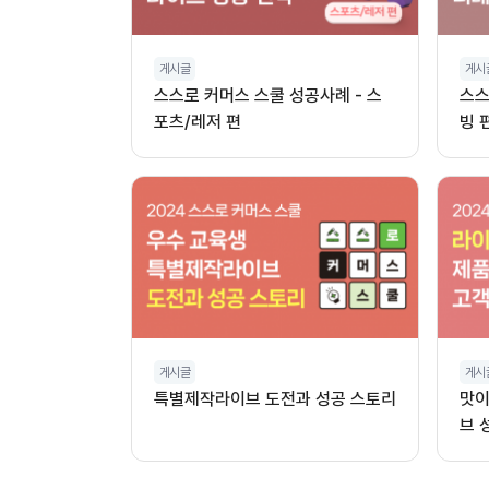
게시글
게시
스스로 커머스 스쿨 성공사례 - 스
스스
포츠/레저 편
빙 
게시글
게시
특별제작라이브 도전과 성공 스토리
맛이
브 