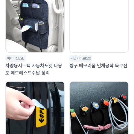
이지마켓B2B
세경카이프b2b
차량용시트백 자동차포켓 다용
짱구 메모리폼 인체공학 목쿠션
도 헤드레스트수납 정리