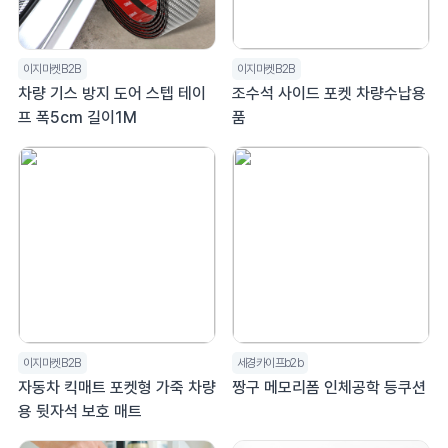
이지마켓B2B
이지마켓B2B
차량 기스 방지 도어 스텝 테이
조수석 사이드 포켓 차량수납용
프 폭5cm 길이1M
품
이지마켓B2B
세경카이프b2b
자동차 킥매트 포켓형 가죽 차량
짱구 메모리폼 인체공학 등쿠션
용 뒷자석 보호 매트