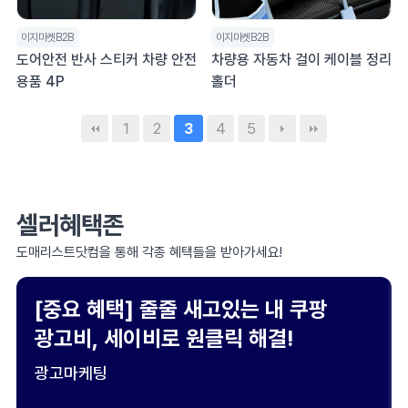
이지마켓B2B
이지마켓B2B
도어안전 반사 스티커 차량 안전
차량용 자동차 걸이 케이블 정리
용품 4P
홀더
1
2
4
5
3
셀러혜택존
도매리스트닷컴을 통해 각종 혜택들을 받아가세요!
[중요 혜택] 줄줄 새고있는 내 쿠팡
광고비, 세이비로 원클릭 해결!
광고마케팅