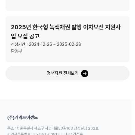
2025년 한국형 녹색채권 발행 이차보전 지원사
업 모집 공고
신청기간 : 2024-12-26 ~ 2025-02-28
환경부
정책지원 전체보기
(주)커넥트어센드
주소 : 서울특별시 서초구 사평대로53길103 창성빌딩 202호
사업자등록번호 : 357-81-00813
대표 : 강정훈