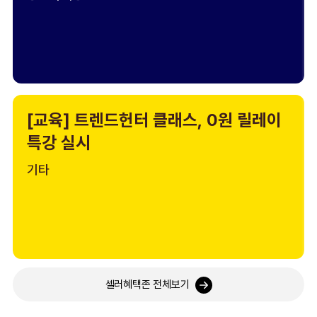
[교육] 트렌드헌터 클래스, 0원 릴레이
특강 실시
기타
셀러혜택존 전체보기