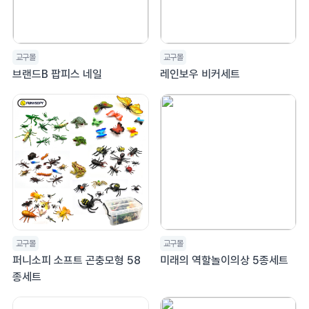
교구몰
교구몰
브랜드B 팝피스 네일
레인보우 비커세트
교구몰
교구몰
퍼니소피 소프트 곤충모형 58
미래의 역할놀이의상 5종세트
종세트