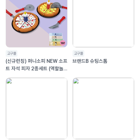
교구몰
교구몰
(신규런칭) 퍼니소피 NEW 소프
브랜드B 슈팅스톰
트 자석 피자 2종세트 (역할놀
이 지폐 25매 증정) (온라인 최
대 할인 30%)