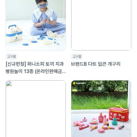
교구몰
교구몰
[신규런칭] 퍼니소피 토끼 치과
브랜드B 다트 입큰 개구리
병원놀이 13종 (온라인판매금
지)