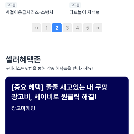
교구몰
교구몰
벽걸이응급시리즈-소방차
다트놀이 자석형
1
3
4
5
2
셀러혜택존
도매리스트닷컴을 통해 각종 혜택들을 받아가세요!
[중요 혜택] 줄줄 새고있는 내 쿠팡
광고비, 세이비로 원클릭 해결!
광고마케팅