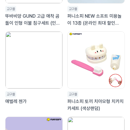
교구몰
교구몰
뚜바비앙 GUND 고급 애착 곰
퍼니소피 NEW 소프트 미용놀
돌이 인형 이불 침구세트 (인형
이 13종 (온라인 최대 할인
1개+패드&베개+이불)
25%)
교구몰
교구몰
애벌레 젠가
퍼니소피 토끼 치아모형 치카치
카세트 (색상랜덤)