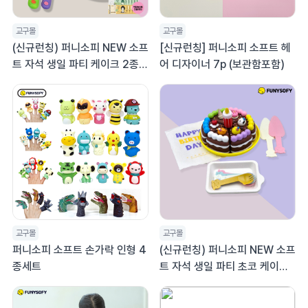
교구몰
교구몰
(신규런칭) 퍼니소피 NEW 소프
[신규런칭] 퍼니소피 소프트 헤
트 자석 생일 파티 케이크 2종세
어 디자이너 7p (보관함포함)
트 (역할놀이 지폐 증정) (온라
인 최대 할인 30%)
교구몰
교구몰
퍼니소피 소프트 손가락 인형 4
(신규런칭) 퍼니소피 NEW 소프
종세트
트 자석 생일 파티 초코 케이크
(온라인 최대 할인 30%)