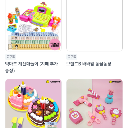
교구몰
교구몰
빅마트 계산대놀이 (지폐 추가
브랜드B 바바밤 동물농장
증정)