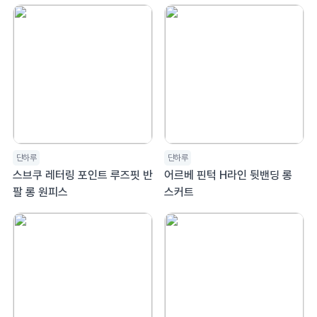
단하루
단하루
스브쿠 레터링 포인트 루즈핏 반
어르베 핀턱 H라인 뒷밴딩 롱
팔 롱 원피스
스커트