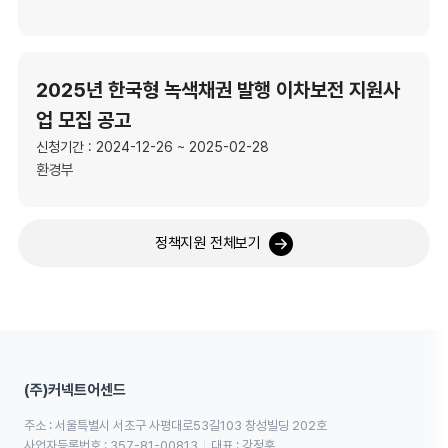
2025년 한국형 녹색채권 발행 이차보전 지원사
업 모집 공고
신청기간 : 2024-12-26 ~ 2025-02-28
환경부
정책지원 전체보기
(주)커넥트어센드
주소 : 서울특별시 서초구 사평대로53길103 창성빌딩 202호
사업자등록번호 : 357-81-00813
대표 : 강정훈