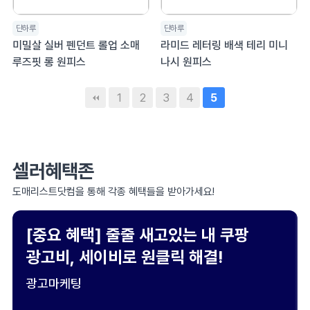
단하루
단하루
미밀살 실버 펜던트 롤업 소매
라미드 레터링 배색 테리 미니
루즈핏 롱 원피스
나시 원피스
1
2
3
4
5
셀러혜택존
도매리스트닷컴을 통해 각종 혜택들을 받아가세요!
[중요 혜택] 줄줄 새고있는 내 쿠팡
광고비, 세이비로 원클릭 해결!
광고마케팅