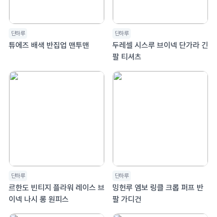
단하루
단하루
튜에즈 배색 반집업 맨투맨
두레셀 시스루 브이넥 단가라 긴
팔 티셔츠
단하루
단하루
르한도 빈티지 플라워 레이스 브
밍헌루 엠보 링클 크롭 퍼프 반
이넥 나시 롱 원피스
팔 가디건