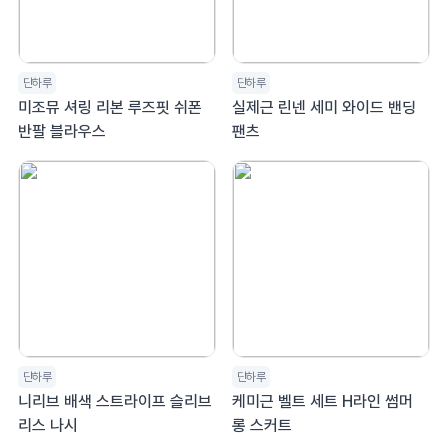
단하루
단하루
미조뮤 셔링 리본 루즈핏 쉬폰
실제근 린넨 세미 와이드 밴딩
반팔 블라우스
팬츠
단하루
단하루
니리브 배색 스트라이프 슬리브
케미근 벨트 세트 H라인 썸머
리스 나시
롱 스커트