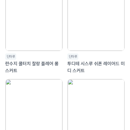
단하루
단하루
란수지 쿨터치 찰랑 플레어 롱
투디테 시스루 쉬폰 레이어드 미
스커트
디 스커트