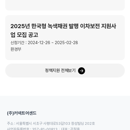
2025년 한국형 녹색채권 발행 이차보전 지원사
업 모집 공고
신청기간 : 2024-12-26 ~ 2025-02-28
환경부
정책지원 전체보기
(주)커넥트어센드
주소 : 서울특별시 서초구 사평대로53길103 창성빌딩 202호
사업자등록번호 : 357-81-00813
대표 : 강정훈