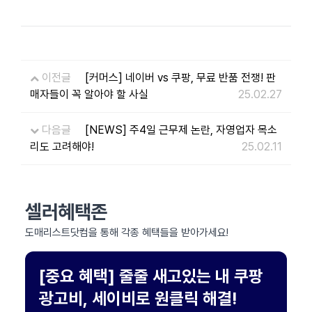
이전글
[커머스] 네이버 vs 쿠팡, 무료 반품 전쟁! 판
매자들이 꼭 알아야 할 사실
25.02.27
다음글
[NEWS] 주4일 근무제 논란, 자영업자 목소
리도 고려해야!
25.02.11
셀러혜택존
도매리스트닷컴을 통해 각종 혜택들을 받아가세요!
[중요 혜택] 줄줄 새고있는 내 쿠팡
광고비, 세이비로 원클릭 해결!