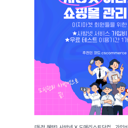
[독점 혜택] 사방넷 X 도매리스트닷컴 , 가입비