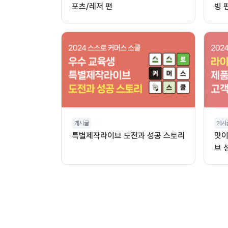
포츠/레저 편
빙 
게시글
게시
특별제작라이브 도전과 성공 스토리
맛이
브 