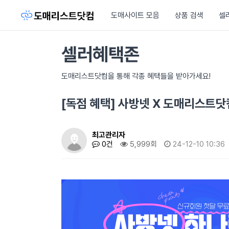
도매사이트 모음
상품 검색
셀
셀러혜택존
도매리스트닷컴을 통해 각종 혜택들을 받아가세요!
[독점 혜택] 사방넷 X 도매리스트닷컴
최고관리자
0건
5,999회
24-12-10 10:36