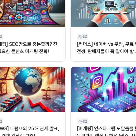
글
게시글
케팅] SEO만으로 충분할까? 진
[커머스] 네이버 vs 쿠팡, 무료
중요한 콘텐츠 마케팅 전략!
전쟁! 판매자들이 꼭 알아야 할
글
게시글
EWS] 트럼프의 25% 관세 발표,
[마케팅] 인스타그램 도달률을
 경제 긴장감 고조!
는 9가지 핵심 노하우 (릴스, 사