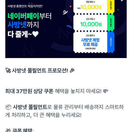
🚀
사방넷 풀필먼트 프로모션
! 🎉
최대 37만원 상당 쿠폰
혜택을 놓치지 마세요! 💸
⠀
📦
사방넷 풀필먼트
로 물류 관리부터 배송까지 스마트하
게 처리하고, 더 큰 혜택을 누리세요!
⠀
🎁
쿠폰 혜택
: