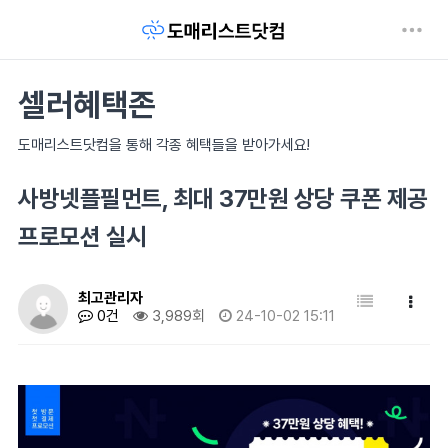
셀러혜택존
도매리스트닷컴을 통해 각종 혜택들을 받아가세요!
사방넷플필먼트, 최대 37만원 상당 쿠폰 제공
프로모션 실시
최고관리자
0건
3,989회
24-10-02 15:11