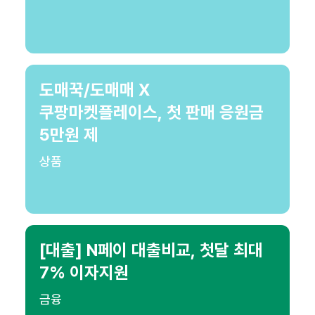
도매꾹/도매매 X
쿠팡마켓플레이스, 첫 판매 응원금
5만원 제
상품
[대출] N페이 대출비교, 첫달 최대
7% 이자지원
금융