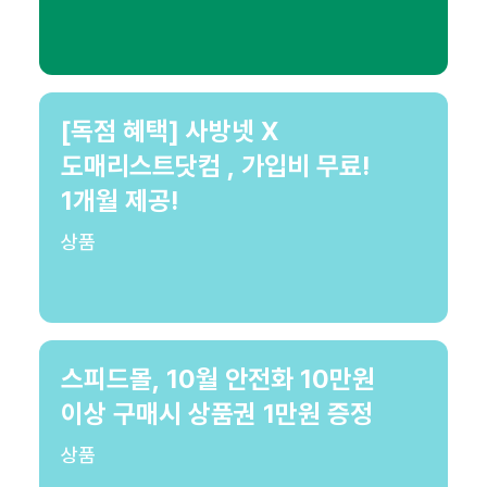
[독점 혜택] 사방넷 X
도매리스트닷컴 , 가입비 무료!
1개월 제공!
상품
스피드몰, 10월 안전화 10만원
이상 구매시 상품권 1만원 증정
상품