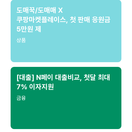
도매꾹/도매매 X
쿠팡마켓플레이스, 첫 판매 응원금
5만원 제
상품
[대출] N페이 대출비교, 첫달 최대
7% 이자지원
금융