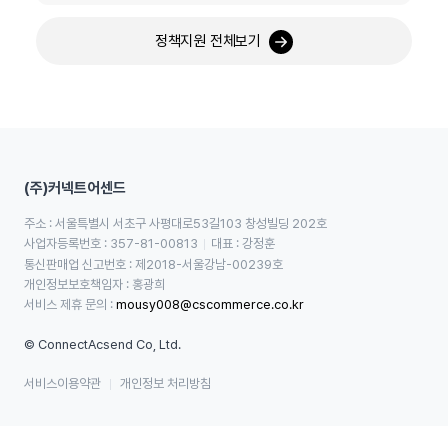
정책지원 전체보기
(주)커넥트어센드
주소 : 서울특별시 서초구 사평대로53길103 창성빌딩 202호
사업자등록번호 : 357-81-00813
대표 : 강정훈
통신판매업 신고번호 : 제2018-서울강남-00239호
개인정보보호책임자 : 홍광희
서비스 제휴 문의 : 
mousy008@cscommerce.co.kr
© ConnectAcsend Co, Ltd.
서비스이용약관
개인정보 처리방침