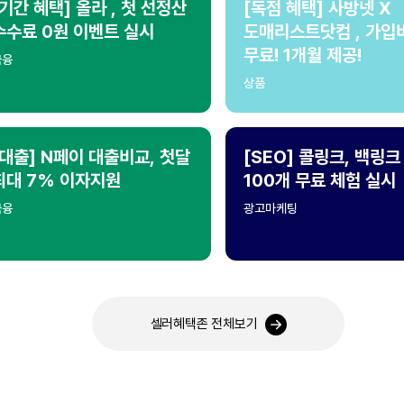
[기간 혜택] 올라 , 첫 선정산
[독점 혜택] 사방넷 X
수수료 0원 이벤트 실시
도매리스트닷컴 , 가입
무료! 1개월 제공!
금융
상품
[대출] N페이 대출비교, 첫달
[SEO] 콜링크, 백링크
최대 7% 이자지원
100개 무료 체험 실시
금융
광고마케팅
셀러혜택존 전체보기