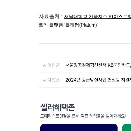
자료출처 :
서울대학교 기술지주-카이스트청년
토리 플랫폼 '플래텀(Platum)'
이전글
서울창조경제혁신센터·KB국민카드,
다음글
2024년 공급망실사법 컨설팅 지원
셀러혜택존
도매리스트닷컴을 통해 각종 혜택들을 받아가세요!