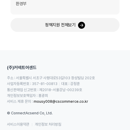
환경부
정책지원 전체보기
(주)커넥트어센드
주소 : 서울특별시 서초구 사평대로53길103 창성빌딩 202호
사업자등록번호 : 357-81-00813
대표 : 강정훈
통신판매업 신고번호 : 제2018-서울강남-00239호
개인정보보호책임자 : 홍광희
서비스 제휴 문의 : 
mousy008@cscommerce.co.kr
© ConnectAcsend Co, Ltd.
서비스이용약관
개인정보 처리방침