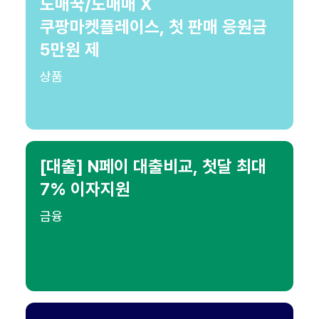
도매꾹/도매매 X
쿠팡마켓플레이스, 첫 판매 응원금
5만원 제
상품
[대출] N페이 대출비교, 첫달 최대
7% 이자지원
금융