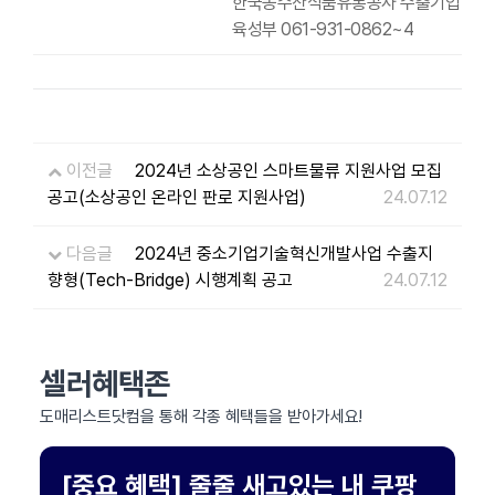
한국농수산식품유통공사 수출기업
육성부 061-931-0862~4
이전글
2024년 소상공인 스마트물류 지원사업 모집
공고(소상공인 온라인 판로 지원사업)
24.07.12
다음글
2024년 중소기업기술혁신개발사업 수출지
향형(Tech-Bridge) 시행계획 공고
24.07.12
셀러혜택존
도매리스트닷컴을 통해 각종 혜택들을 받아가세요!
[중요 혜택] 줄줄 새고있는 내 쿠팡