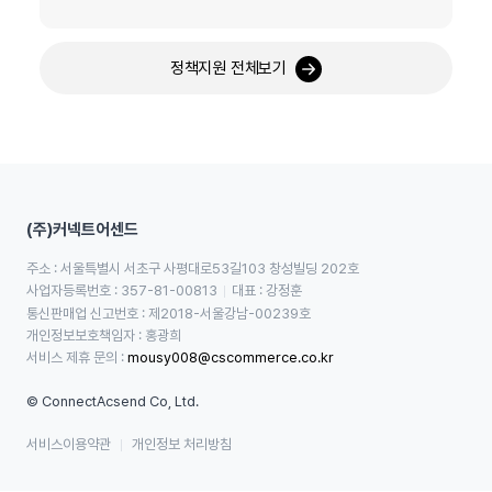
정책지원 전체보기
(주)커넥트어센드
주소 : 서울특별시 서초구 사평대로53길103 창성빌딩 202호
사업자등록번호 : 357-81-00813
대표 : 강정훈
통신판매업 신고번호 : 제2018-서울강남-00239호
개인정보보호책임자 : 홍광희
서비스 제휴 문의 : 
mousy008@cscommerce.co.kr
© ConnectAcsend Co, Ltd.
서비스이용약관
개인정보 처리방침