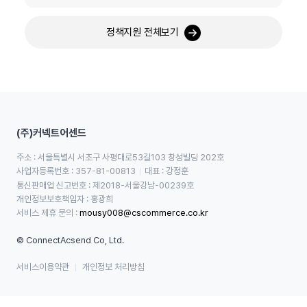
정책지원 전체보기
(주)커넥트어센드
주소 : 서울특별시 서초구 사평대로53길103 창성빌딩 202호
사업자등록번호 : 357-81-00813
대표 : 강정훈
통신판매업 신고번호 : 제2018-서울강남-00239호
개인정보보호책임자 : 홍광희
서비스 제휴 문의 : 
mousy008@cscommerce.co.kr
© ConnectAcsend Co, Ltd.
서비스이용약관
개인정보 처리방침