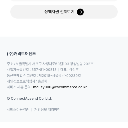
정책지원 전체보기
(주)커넥트어센드
주소 : 서울특별시 서초구 사평대로53길103 창성빌딩 202호
사업자등록번호 : 357-81-00813
대표 : 강정훈
통신판매업 신고번호 : 제2018-서울강남-00239호
개인정보보호책임자 : 홍광희
서비스 제휴 문의 : 
mousy008@cscommerce.co.kr
© ConnectAcsend Co, Ltd.
서비스이용약관
개인정보 처리방침