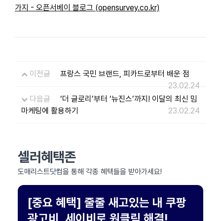
가지 - 오픈서베이 블로그 (opensurvey.co.kr)
이전글
프랑스 국민 브랜드, 피카드로부터 배운 점
23.02.24
다음글
‘더 글로리’부터 ‘뉴진스’까지! 이달의 최신 밈
마케팅에 활용하기
23.02.24
셀러혜택존
도매리스트닷컴을 통해 각종 혜택들을 받아가세요!
[중요 혜택] 줄줄 새고있는 내 쿠팡
광고비, 세이비로 원클릭 해결!