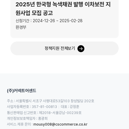
2025년 한국형 녹색채권 발행 이차보전 지
원사업 모집 공고
신청기간 : 2024-12-26 ~ 2025-02-28
환경부
정책지원 전체보기
(주)커넥트어센드
주소 : 서울특별시 서초구 사평대로53길103 창성빌딩 202호
사업자등록번호 : 357-81-00813
대표 : 강정훈
통신판매업 신고번호 : 제2018-서울강남-00239호
개인정보보호책임자 : 홍광희
서비스 제휴 문의 : 
mousy008@cscommerce.co.kr