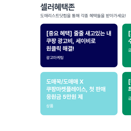
셀러혜택존
도매리스트닷컴을 통해 각종 혜택들을 받아가세요!
[중요 혜택] 줄줄 새고있는 내
쿠팡 광고비, 세이비로
원클릭 해결!
광고마케팅
도매꾹/도매매 X
쿠팡마켓플레이스, 첫 판매
응원금 5만원 제
상품