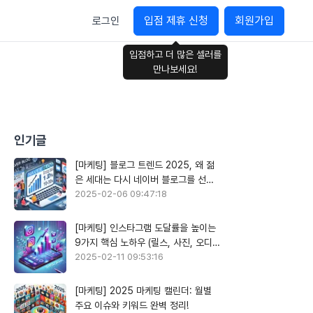
입점 제휴 신청
회원가입
로그인
입점하고 더 많은 셀러를
만나보세요!
인기글
[마케팅] 블로그 트렌드 2025, 왜 젊
은 세대는 다시 네이버 블로그를 선택
할까?
2025-02-06 09:47:18
[마케팅] 인스타그램 도달률을 높이는
9가지 핵심 노하우 (릴스, 사진, 오디오
활용)
2025-02-11 09:53:16
[마케팅] 2025 마케팅 캘린더: 월별
주요 이슈와 키워드 완벽 정리!