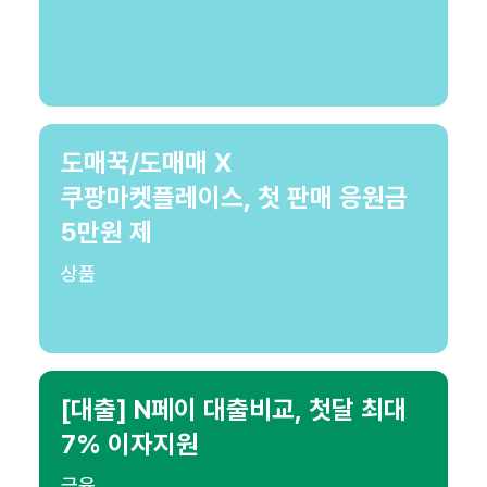
도매꾹/도매매 X
쿠팡마켓플레이스, 첫 판매 응원금
5만원 제
상품
[대출] N페이 대출비교, 첫달 최대
7% 이자지원
금융