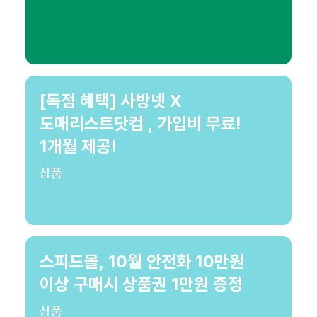
[독점 혜택] 사방넷 X
도매리스트닷컴 , 가입비 무료!
1개월 제공!
상품
스피드몰, 10월 안전화 10만원
이상 구매시 상품권 1만원 증정
상품