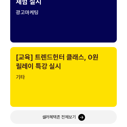
체험 실시
광고마케팅
[교육] 트렌드헌터 클래스, 0원
릴레이 특강 실시
기타
셀러혜택존 전체보기