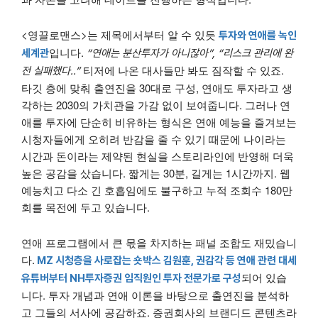
<영끌로맨스>는 제목에서부터 알 수 있듯
투자와 연애를 녹인
입니다.
세계관
“
연애는 분산투자가 아니잖아”, “리스크 관리에 완
티저에 나온 대사들만 봐도 짐작할 수 있죠.
전 실패했다..”
타깃 층에 맞춰 출연진을 30대로 구성, 연애도 투자라고 생
각하는 2030의 가치관을 가감 없이 보여줍니다. 그러나 연
애를 투자에 단순히 비유하는 형식은 연애 예능을 즐겨보는
시청자들에게 오히려 반감을 줄 수 있기 때문에 나이라는
시간과 돈이라는 제약된 현실을 스토리라인에 반영해 더욱
높은 공감을 샀습니다. 짧게는 30분, 길게는 1시간까지. 웹
예능치고 다소 긴 호흡임에도 불구하고 누적 조회수 180만
회를 목전에 두고 있습니다.
연애 프로그램에서 큰 몫을 차지하는 패널 조합도 재밌습니
다.
MZ 시청층을 사로잡는 숏박스 김원훈, 권감각 등 연애 관련 대세
되어 있습
유튜버부터 NH투자증권 임직원인 투자 전문가로 구성
니다. 투자 개념과 연애 이론을 바탕으로 출연진을 분석하
고 그들의 서사에 공감하죠. 증권회사의 브랜디드 콘텐츠라