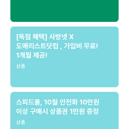
[독점 혜택] 사방넷 X
도매리스트닷컴 , 가입비 무료!
1개월 제공!
상품
스피드몰, 10월 안전화 10만원
이상 구매시 상품권 1만원 증정
상품