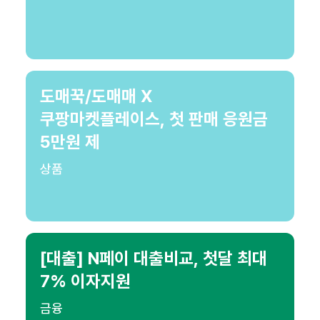
도매꾹/도매매 X
쿠팡마켓플레이스, 첫 판매 응원금
5만원 제
상품
[대출] N페이 대출비교, 첫달 최대
7% 이자지원
금융