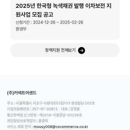
2025년 한국형 녹색채권 발행 이차보전 지
원사업 모집 공고
신청기간 : 2024-12-26 ~ 2025-02-28
환경부
정책지원 전체보기
(주)커넥트어센드
주소 : 서울특별시 서초구 사평대로53길103 창성빌딩 202호
사업자등록번호 : 357-81-00813
대표 : 강정훈
통신판매업 신고번호 : 제2018-서울강남-00239호
개인정보보호책임자 : 홍광희
서비스 제휴 문의 : 
mousy008@cscommerce.co.kr