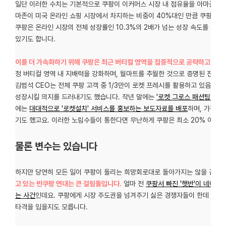
일단 이러한 수치는 기본적으로 쿠팡이 이커머스 시장 내 점유율을 아마존 수
마존이 미국 온라인 쇼핑 시장에서 차지하는 비중이 40%대인 만큼 쿠팡은 2
쿠팡은 온라인 시장의 전체 성장률인 10.3%의 2배가 넘는 성장 속도를 보인
있기도 합니다.
이를 더 가속화하기 위해 쿠팡은 최근 버티컬 영역을 집중적으로 공략하고 있습
정 버티컬 영역 내 지배력을 강화하며, 월마트를 추월한 것으로 증명된 전략이
김범석 CEO는 전체 쿠팡 고객 중 1/3만이 로켓 프레시를 활용하고 있음을 
성장시킬 의지를 드러내기도 했습니다. 작년 말에는
'로켓 그로스 패션팀'을 
에는
대대적으로 '로켓설치' 서비스를 홍보하는 보도자료를 배포
하며, 가전/
기도 했고요. 이러한 노림수들이 통한다면 무난하게 쿠팡은 최소 20% 이상의
물론 변수는 있습니다
하지만 당연히 모든 일이 쿠팡이 돌리는 희망회로대로 돌아가지는 않을 겁니다
고 있는 반쿠팡 연대는 큰 걸림돌입니다.
얼마 전
쿠팡서 빠진 '햇반'이 네이버
는 사건
인데요. 쿠팡에게 시장 주도권을 넘겨주기 싫은 경쟁자들이 한데 모여
타격을 입을지도 모릅니다.