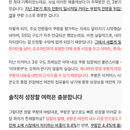
한 최대 기록이었는데요. 사실 이러한 매출액보다 더 주목받은 건, 3분기에 
었습니다.
지난 3분기 흑자 전환이 일시적일 거라는 부정적 전망을 뒤집으면
것
을 쿠팡 스스로 증명한 겁니다.
이렇게 되자, 주요 언론들이 쿠팡을 평가하는 자세도 달라지기 시작했습니다. 
네이버, SSG) 구도가 자주 언급되곤 했었는데요. 이젠 실질적으로, 네이버와
작되었다는 걸 인정할 수밖에 없게 되었기 때문입니다.
그래서 새롭게 등장한 
온라인을 넘어, 오프라인까지 포괄한 전체 유통 시장을 두고 이마트, 롯데쇼핑과
지난 이커머스 3강 구도 프레임은 아마 내심 쿠팡 입장에선 불만스러울 수 있
'이마롯쿠'는 오히려 반기지 않을까 싶습니다.
왜냐하면 향후 쿠팡의 아킬레스 
쿠팡이 내놓을 대안의 근거가 될 수 있기 때문입니다.
쿠팡은 이커머스 시장만 봤
온오프 통합 관점에선 여전히 점유율이 낮기에 향후 성장성을 여전히 기대할 
솔직히 성장할 여력은 충분합니다
그렇다면 정말 쿠팡의 바람대로, 쿠팡은 앞으로도 빠른 성장을 이어갈 수 있을까
장 파이가 존재할까요?
엄밀히 말해, 쿠팡은 여전히 내수 시장 만으로도 더 성
전체 소매 시장에서 차지하는 비중이 9.4%
인 반면,
쿠팡은 4.4%에 불과하고