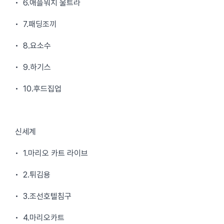
• 6.애플워치 울트라
• 7.패딩조끼
• 8.요소수
• 9.하기스
• 10.후드집업
신세계
• 1.마리오 카트 라이브
• 2.튀김용
• 3.조선호텔침구
• 4.마리오카트