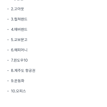
• 2.고아웃
• 3.컬쳐랜드
• 4.에버랜드
• 5.교보문고
• 6.해피머니
• 7.윈도우10
• 8.제주도 항공권
• 9.운동화
• 10.오피스