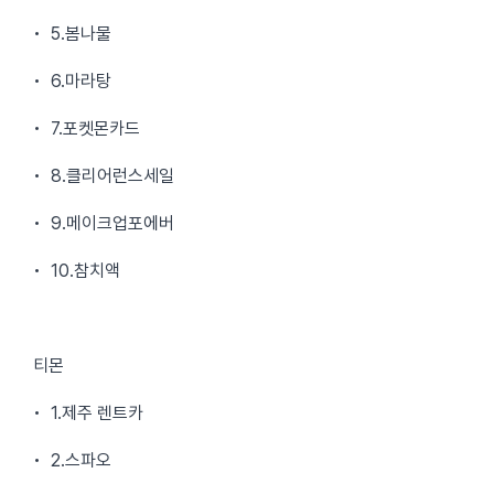
• 5.봄나물
• 6.마라탕
• 7.포켓몬카드
• 8.클리어런스세일
• 9.메이크업포에버
• 10.참치액
티몬
• 1.제주 렌트카
• 2.스파오