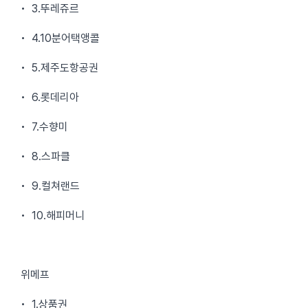
• 3.뚜레쥬르
• 4.10분어택앵콜
• 5.제주도항공권
• 6.롯데리아
• 7.수향미
• 8.스파클
• 9.컬쳐랜드
• 10.해피머니
위메프
• 1.상품권