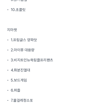
• 10.초콜릿
지마켓
• 1.프링글스 양파맛
• 2.마이쮸 대용량
• 3.비지트인뉴욕링클프리팬츠
• 4.화분진열대
• 5.보드게임
• 6.퍼즐
• 7.물걸레청소포