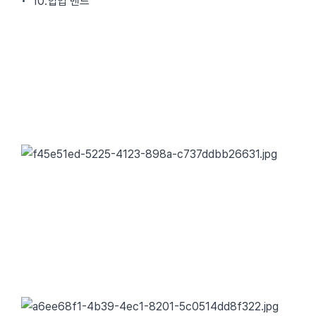
• 10.힙업 밴드