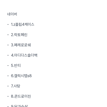
네이버
• 1.z플립4케이스
• 2.락토페린
• 3.페레로로쉐
• 4.아디다스숄더백
• 5.반티
• 6.갤럭시탭s8
• 7.사탕
• 8.콘드로이친
• 9.닭가슴살