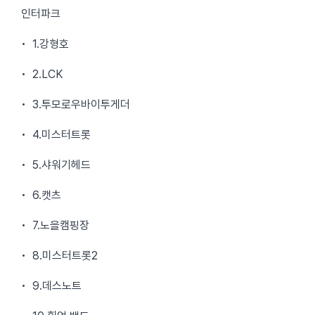
인터파크
• 1.강형호
• 2.LCK
• 3.투모로우바이투게더
• 4.미스터트롯
• 5.샤워기헤드
• 6.캣츠
• 7.노을캠핑장
• 8.미스터트롯2
• 9.데스노트