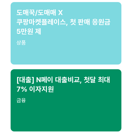
도매꾹/도매매 X
쿠팡마켓플레이스, 첫 판매 응원금
5만원 제
상품
[대출] N페이 대출비교, 첫달 최대
7% 이자지원
금융