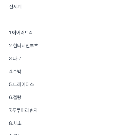
신세계
1.에어러브4
2.헌터레인부츠
3.파로
4.수박
5.트레이더스
6.겔랑
7.두루마리휴지
8.채소