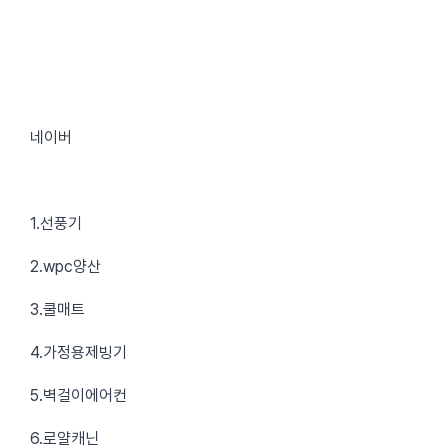
네이버
1.선풍기
2.wpc양산
3.쿨매트
4.가정용제빙기
5.벽걸이에어컨
6.로얄캐닌