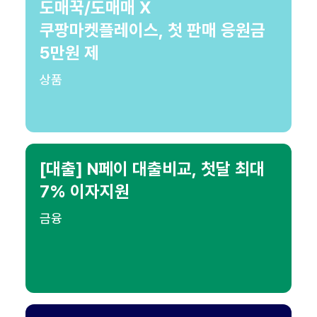
도매꾹/도매매 X
쿠팡마켓플레이스, 첫 판매 응원금
5만원 제
상품
[대출] N페이 대출비교, 첫달 최대
7% 이자지원
금융