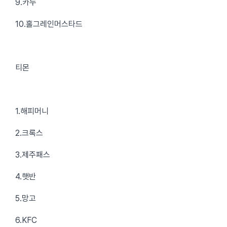
9.카누
10.홀그레인머스타드
티몬
1.해피머니
2.크록스
3.제주패스
4.햇반
5.망고
6.KFC