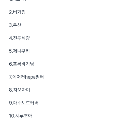
2.버거킹
3.우산
4.전투식량
5.제니쿠키
6.프롬비기닝
7.에어컨hepa필터
8.차오차이
9.대쉬보드커버
10.시루조아