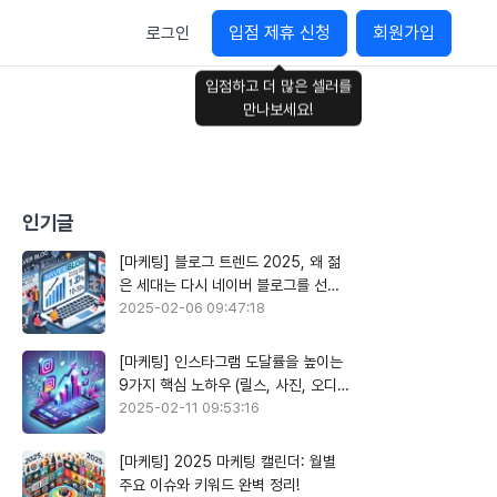
입점 제휴 신청
회원가입
로그인
입점하고 더 많은 셀러를
만나보세요!
인기글
[마케팅] 블로그 트렌드 2025, 왜 젊
은 세대는 다시 네이버 블로그를 선택
할까?
2025-02-06 09:47:18
[마케팅] 인스타그램 도달률을 높이는
9가지 핵심 노하우 (릴스, 사진, 오디오
활용)
2025-02-11 09:53:16
[마케팅] 2025 마케팅 캘린더: 월별
주요 이슈와 키워드 완벽 정리!