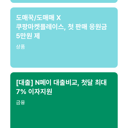
도매꾹/도매매 X
쿠팡마켓플레이스, 첫 판매 응원금
5만원 제
상품
[대출] N페이 대출비교, 첫달 최대
7% 이자지원
금융