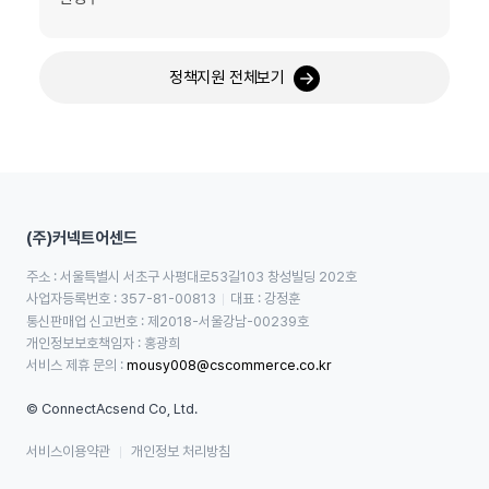
정책지원 전체보기
(주)커넥트어센드
주소 : 서울특별시 서초구 사평대로53길103 창성빌딩 202호
사업자등록번호 : 357-81-00813
대표 : 강정훈
통신판매업 신고번호 : 제2018-서울강남-00239호
개인정보보호책임자 : 홍광희
서비스 제휴 문의 : 
mousy008@cscommerce.co.kr
© ConnectAcsend Co, Ltd.
서비스이용약관
개인정보 처리방침