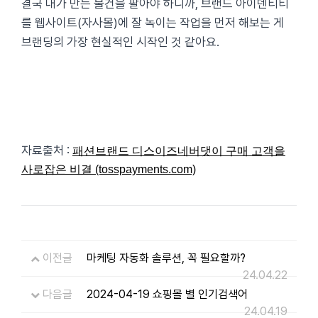
결국 내가 만든 물건을 팔아야 하니까, 브랜드 아이덴티티
를 웹사이트(자사몰)에 잘 녹이는 작업을 먼저 해보는 게
브랜딩의 가장 현실적인 시작인 것 같아요.
자료출처 :
패션브랜드 디스이즈네버댓이 구매 고객을
사로잡은 비결 (tosspayments.com)
이전글
마케팅 자동화 솔루션, 꼭 필요할까?
24.04.22
다음글
2024-04-19 쇼핑몰 별 인기검색어
24.04.19