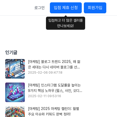
입점 제휴 신청
회원가입
로그인
입점하고 더 많은 셀러를
만나보세요!
인기글
[마케팅] 블로그 트렌드 2025, 왜 젊
은 세대는 다시 네이버 블로그를 선택
할까?
2025-02-06 09:47:18
[마케팅] 인스타그램 도달률을 높이는
9가지 핵심 노하우 (릴스, 사진, 오디오
활용)
2025-02-11 09:53:16
[마케팅] 2025 마케팅 캘린더: 월별
주요 이슈와 키워드 완벽 정리!