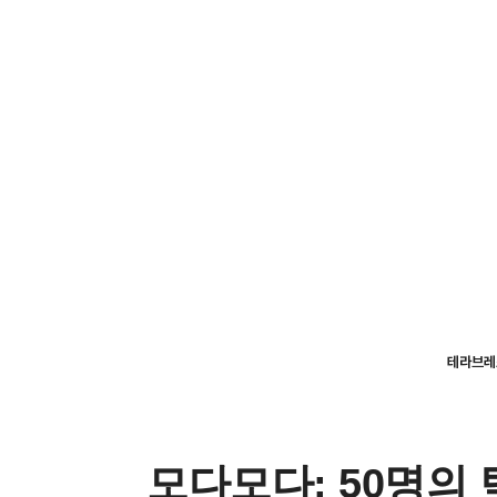
테라브레
모다모다: 50명의