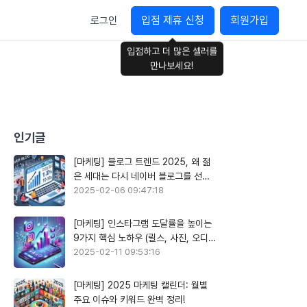
입점 제휴 신청
회원가입
로그인
입점하고 더 많은 셀러를
만나보세요!
인기글
[마케팅] 블로그 트렌드 2025, 왜 젊
은 세대는 다시 네이버 블로그를 선택
할까?
2025-02-06 09:47:18
[마케팅] 인스타그램 도달률을 높이는
9가지 핵심 노하우 (릴스, 사진, 오디오
활용)
2025-02-11 09:53:16
[마케팅] 2025 마케팅 캘린더: 월별
주요 이슈와 키워드 완벽 정리!