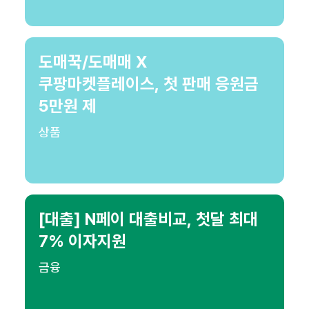
도매꾹/도매매 X
쿠팡마켓플레이스, 첫 판매 응원금
5만원 제
상품
[대출] N페이 대출비교, 첫달 최대
7% 이자지원
금융