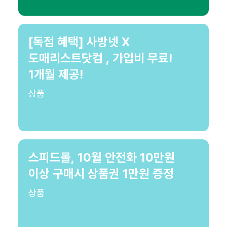
[독점 혜택] 사방넷 X
도매리스트닷컴 , 가입비 무료!
1개월 제공!
상품
스피드몰, 10월 안전화 10만원
이상 구매시 상품권 1만원 증정
상품