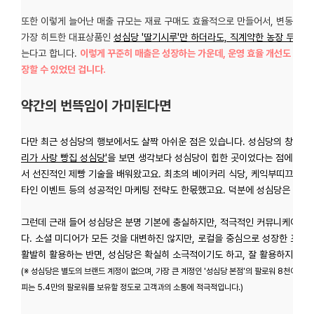
또한 이렇게 늘어난 매출 규모는 재료 구매도 효율적으로 만들어서, 변동비 
가장 히트한 대표상품인
성심당 '딸기시루'만 하더라도, 직계약한 농장 두 곳에
는다고 합니다.
이렇게 꾸준히 매출은 성장하는 가운데, 운영 효율 개선도 지속
장할 수 있었던 겁니다.
약간의 번뜩임이 가미된다면
다만 최근 성심당의 행보에서도 살짝 아쉬운 점은 있습니다. 성심당의 창업
리가 사랑 빵집 성심당'
을 보면 생각보다 성심당이 힙한 곳이었다는 점에 놀라
서 선진적인 제빵 기술을 배워왔고요. 최초의 베이커리 식당, 케익부띠끄 등
타인 이벤트 등의 성공적인 마케팅 전략도 한몫했고요. 덕분에 성심당은 대전을
그런데 근래 들어 성심당은 분명 기본에 충실하지만, 적극적인 커뮤니케이션은
다.
소셜 미디어가 모든 것을 대변하진 않지만, 로컬을 중심으로 성장한 프릳
활발히 활용하는 반면, 성심당은 확실히 소극적이기도 하고, 잘 활용하지 못하
(※ 성심당은 별도의 브랜드 계정이 없으며, 가장 큰 계정인 '성심당 본점'의 팔로워 8천여 명에
피는 5.4만의 팔로워를 보유할 정도로 고객과의 소통에 적극적입니다.)