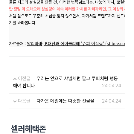
물론 지금의 성심당을 만든 건, 이러한 번뜩임보다는, 나눔의 가치, 로컬의 
만 정말 더 오래오래 성심당이 계속 이러한 가치를 지켜가려면, 그 이상의 무언
처럼 앞으로도 꾸준히 초심을 잃지 않으면서, 과거처럼 트렌드까지
선도하는
기를 바라봅니다.
알리바바, K패션과 에이블리에 '슈퍼 이끌림' (stibee.com)
자료출처 :
이전글
우리는 앞으로 샤넬처럼 팔고 루피처럼 행동
해야 합니다.
24.04.24
다음글
차가운 메일에는 따뜻한 선물을
24.04.24
셀러혜택존