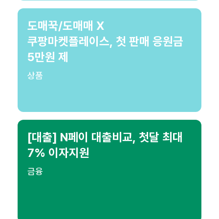
도매꾹/도매매 X
쿠팡마켓플레이스, 첫 판매 응원금
5만원 제
상품
[대출] N페이 대출비교, 첫달 최대
7% 이자지원
금융