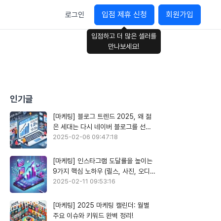
입점 제휴 신청
회원가입
로그인
입점하고 더 많은 셀러를
만나보세요!
인기글
[마케팅] 블로그 트렌드 2025, 왜 젊
은 세대는 다시 네이버 블로그를 선택
할까?
2025-02-06 09:47:18
[마케팅] 인스타그램 도달률을 높이는
9가지 핵심 노하우 (릴스, 사진, 오디오
활용)
2025-02-11 09:53:16
[마케팅] 2025 마케팅 캘린더: 월별
주요 이슈와 키워드 완벽 정리!