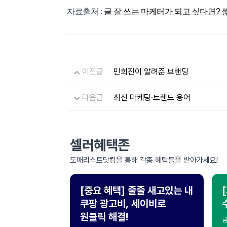
자료출처 :
글 잘 쓰는 마케터가 되고 싶다면? 짧지만
이전글
민희진이 알려준 브랜딩
다음글
최신 마케팅·트렌드 용어
셀러혜택존
도매리스트닷컴을 통해 각종 혜택들을 받아가세요!
[중요 혜택] 줄줄 새고있는 내
쿠팡 광고비, 세이비로
원클릭 해결!