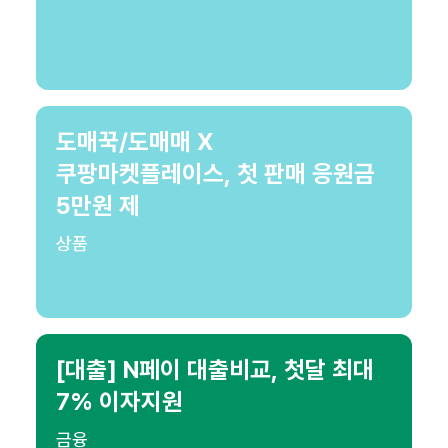
도매꾹/도매매 X
쿠팡마켓플레이스, 첫 판매 응원금
5만원 제
상품
[대출] N페이 대출비교, 첫달 최대
7% 이자지원
금융