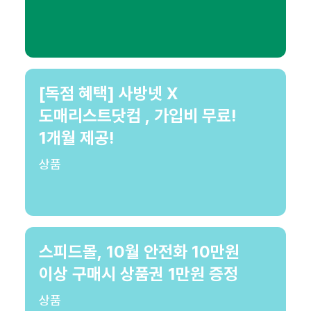
[독점 혜택] 사방넷 X
도매리스트닷컴 , 가입비 무료!
1개월 제공!
상품
스피드몰, 10월 안전화 10만원
이상 구매시 상품권 1만원 증정
상품