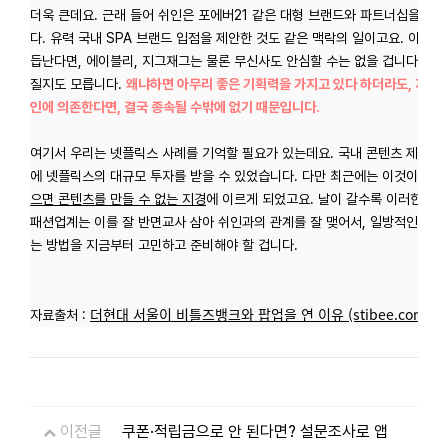
더욱 큰데요. 근래 들어 쉬인은 포에버21 같은 대형 브랜드와 파트너십을 맺
다.
유력 국내 SPA 브랜드 입점을 제안한 것도 같은 맥락의 일이고요. 이들
듭난다면,
에이블리, 지그재그는 물론 무신사도 안심할 수는 없을 겁니다.
특히
질지도 모릅니다.
왜냐하면
아무리 좋은 기획력을 가지고 있다 하더라도, 자본과
인에 의존한다면, 결국 종속될 수밖에 없기 때문입니다.
여기서 우리는 넷플릭스 사례를 기억할 필요가 있는데요. 국내 콘텐츠 제작 업
에 넷플릭스의 대규모 투자를 받을 수 있었습니다. 다만 최근에는 이것이 오히
으면 콘텐츠를 만들 수 없는 지경
에 이르게 되었고요. 날이 갈수록 이러한 종
패션업계는 이를 잘 반면교사 삼아 쉬인과의 관계를 잘 맺어서, 일방적인 관계
는 방법을 지금부터 고민하고 준비해야 할 겁니다.
더현대 서울이 비틀즈뱅크와 팝업을 연 이유 (stibee.com)
자료출처 :
이전글
쿠폰·적립금으로 안 된다면? 설문조사로 앱