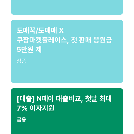
도매꾹/도매매 X
쿠팡마켓플레이스, 첫 판매 응원금
5만원 제
상품
[대출] N페이 대출비교, 첫달 최대
7% 이자지원
금융