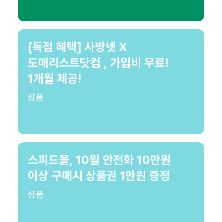
[독점 혜택] 사방넷 X
도매리스트닷컴 , 가입비 무료!
1개월 제공!
상품
스피드몰, 10월 안전화 10만원
이상 구매시 상품권 1만원 증정
상품