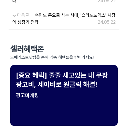
다
24.05.22
다음글
숙면도 돈으로 사는 시대, '슬리포노믹스' 시장
의 성장과 전략
24.05.22
셀러혜택존
도매리스트닷컴을 통해 각종 혜택들을 받아가세요!
[중요 혜택] 줄줄 새고있는 내 쿠팡
광고비, 세이비로 원클릭 해결!
광고마케팅