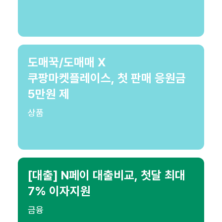
도매꾹/도매매 X
쿠팡마켓플레이스, 첫 판매 응원금
5만원 제
상품
[대출] N페이 대출비교, 첫달 최대
7% 이자지원
금융