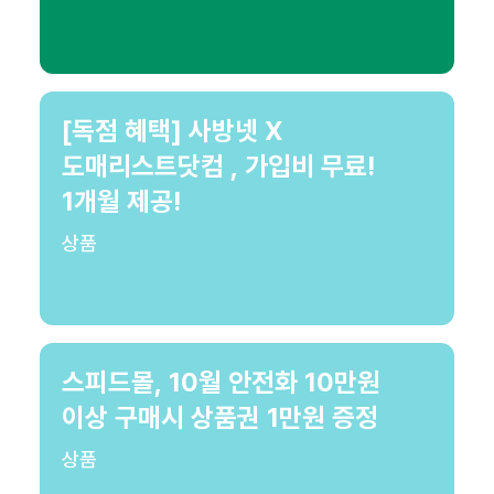
[독점 혜택] 사방넷 X
도매리스트닷컴 , 가입비 무료!
1개월 제공!
상품
스피드몰, 10월 안전화 10만원
이상 구매시 상품권 1만원 증정
상품