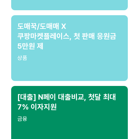
도매꾹/도매매 X
쿠팡마켓플레이스, 첫 판매 응원금
5만원 제
상품
[대출] N페이 대출비교, 첫달 최대
7% 이자지원
금융