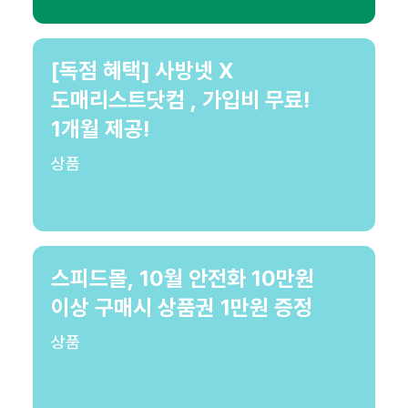
[독점 혜택] 사방넷 X
도매리스트닷컴 , 가입비 무료!
1개월 제공!
상품
스피드몰, 10월 안전화 10만원
이상 구매시 상품권 1만원 증정
상품